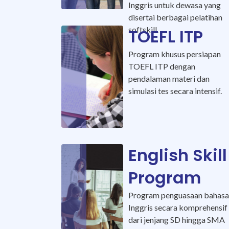
Inggris untuk dewasa yang
disertai berbagai pelatihan
softskill.
TOEFL ITP
Program khusus persiapan
TOEFL ITP dengan
pendalaman materi dan
simulasi tes secara intensif.
English Skill
Program
Program penguasaan bahas
Inggris secara komprehensif
dari jenjang SD hingga SMA